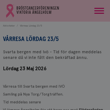
startsida
Gå
till
Bröstcancerförbundets
startsida
Aktiviteter
Vårresa Lördag 23/5
VÅRRESA LÖRDAG 23/5
Svarta bergen med Ivö - Tid för dagen meddelas
senare då vi inte fått den bekräftad ännu.
Lördag 23 Maj 2026
Vårresa till Svarta bergen med IVÖ
Samling på Nya Torg/Torgträffen.
Tid meddelas senare
Vi lämnar Ängelholm för att bege oss mot
Flädergården