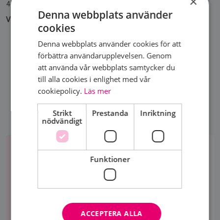
×
43 46
senast 20 april
Denna webbplats använder
Vid deltagare under 25 personer ställs resan in
cookies
Denna webbplats använder cookies för att
förbättra användarupplevelsen. Genom
DELA SIDA
att använda vår webbplats samtycker du
till alla cookies i enlighet med vår
cookiepolicy.
Läs mer
Strikt
Prestanda
Inriktning
nödvändigt
Bli
medlem
BLI MEDLEM
Funktioner
Välkommen att bli medlem hos
Bröstcancerföreningen Viktoria, Ängelholm
Bli
ACCEPTERA ALLA