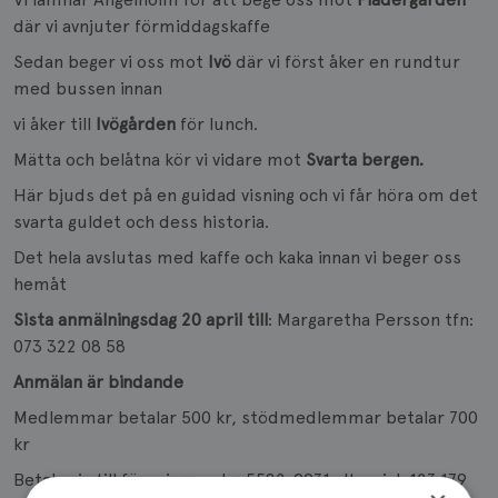
där vi avnjuter förmiddagskaffe
Sedan beger vi oss mot
Ivö
där vi först åker en rundtur
med bussen innan
vi åker till
Ivögården
för lunch.
Mätta och belåtna kör vi vidare mot
Svarta bergen.
Här bjuds det på en guidad visning och vi får höra om det
svarta guldet och dess historia.
Det hela avslutas med kaffe och kaka innan vi beger oss
hemåt
Sista anmälningsdag 20 april till
: Margaretha Persson tfn:
073 322 08 58
Anmälan är bindande
Medlemmar betalar 500 kr, stödmedlemmar betalar 700
kr
Betalas in till föreningens bg 5582-9931 alt swish 123 179